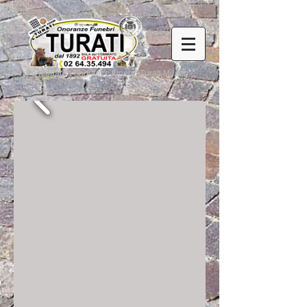
a niguarda onoranze funebri Turati Milano