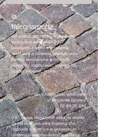
la
falegnameria
nel nostro laboratorio eseguiamo
lavorazioni artigianali,
lavoriamo il legno e possiamo
realizzare a richiesta prodotti unici
tramite lavorazione a controllo
numerico, taglio laser, stampa 3d,
stampi siliconici, resina
per informazioni telefonare
al seguente numero
02-64.35.494
n.b.: causa clonazione della ns attività
da parte di una altra impresa che
risponde a nostro e si presenta in
cimitero presentandosi come Turati