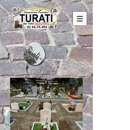
a niguarda onoranze funebri Turati Milano