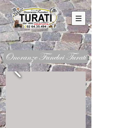
a niguarda onoranze funebri Turati Milano
Onoranze Funebri Turati