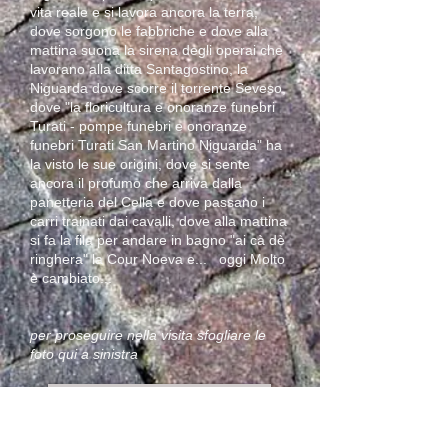
vita reale e si lavora ancora la terra,
dove sorgono le fabbriche e dove alla
mattina suona la sirena degli operai che
lavorano alla ditta Santagostino, la
Niguarda dove scorre il torrente Seveso,
dove "la floricultura e onoranze funebri
Turati - pompe funebri e onoranze
funebri Turati San Martino Niguarda" ha
la visto le sue origini, dove si sente
ancora il profumo che arriva dalla
panetteria del Cella e dove passano i
carri trainati dai cavalli, dove alla mattina
si fa la fila per andare in bagno "ai cà dè
ringhera" la Cour Noeva e... oggi Molto
è cambiato...
per proseguire nella visita sfogliare le
foto qui a sinistra
la creatività dei bambini
pagina facebook